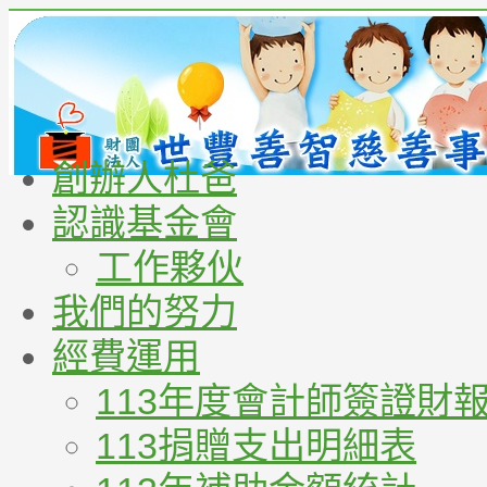
創辦人杜爸
認識基金會
工作夥伙
我們的努力
經費運用
113年度會計師簽證財
113捐贈支出明細表